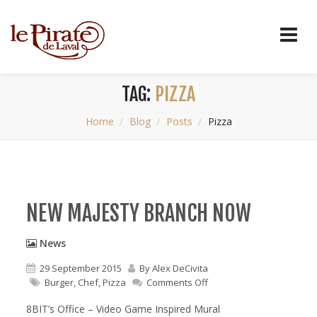
TAG:
PIZZA
Home
Blog
Posts
Pizza
NEW MAJESTY BRANCH NOW
News
29 September 2015
By
Alex DeCivita
on
Burger
,
Chef
,
Pizza
Comments Off
New
majesty
8BIT’s Office – Video Game Inspired Mural