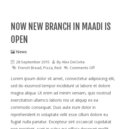
NOW NEW BRANCH IN MAADI IS
OPEN
News
28 September 2015
By
Alex DeCivita
on
French Bread
,
Pizza
,
Red
Comments Off
Now
new
Lorem ipsum dolor sit amet, consectetur adipisicing elit,
branch
sed do eiusmod tempor incididunt ut labore et dolore
in
magna aliqua. Ut enim ad minim veniam, quis nostrud
maadi
is
exercitation ullamco laboris nisi ut aliquip ex ea
open
commodo consequat. Duis aute irure dolor in
reprehenderit in voluptate velit esse cillum dolore eu
fugiat nulla pariatur. Excepteur sint occaecat cupidatat
non proident, sunt in culpa qui officia deserunt mollit