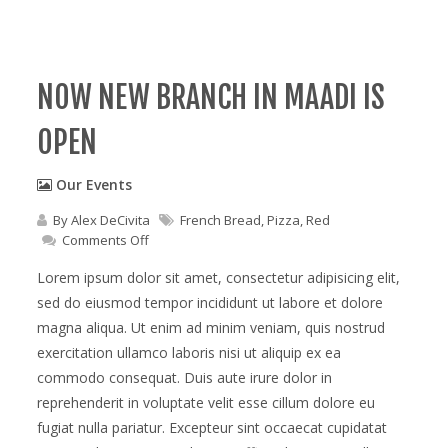
NOW NEW BRANCH IN MAADI IS
OPEN
Our Events
By
Alex DeCivita
French Bread
,
Pizza
,
Red
on
Comments Off
Now
new
Lorem ipsum dolor sit amet, consectetur adipisicing elit,
branch
sed do eiusmod tempor incididunt ut labore et dolore
in
magna aliqua. Ut enim ad minim veniam, quis nostrud
maadi
is
exercitation ullamco laboris nisi ut aliquip ex ea
open
commodo consequat. Duis aute irure dolor in
reprehenderit in voluptate velit esse cillum dolore eu
fugiat nulla pariatur. Excepteur sint occaecat cupidatat