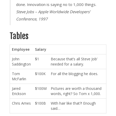
done. Innovation is saying no to 1,000 things.
Steve Jobs – Apple Worldwide Developers’
Conference, 1997
Tables
Employee
Salary
John
$1
Because that’s all Steve Job’
Saddington
needed for a salary.
Tom
$100K
For all the blogging he does.
McFarlin
Jared
$100M
Pictures are worth a thousand
Erickson
words, right? So Tom x 1,000.
Chris Ames
$100B
With hair like that?! Enough
said…