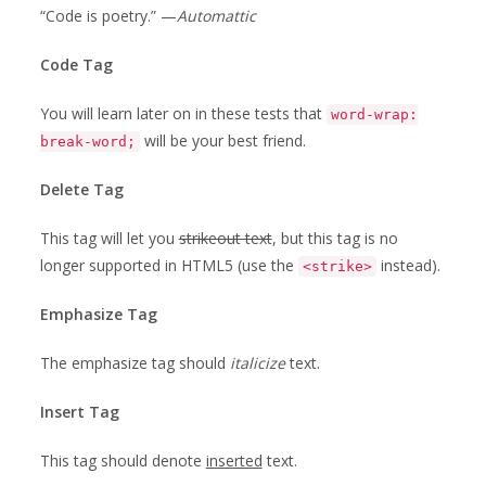
“Code is poetry.” —
Automattic
Code Tag
You will learn later on in these tests that
word-wrap:
will be your best friend.
break-word;
Delete Tag
This tag will let you
strikeout text
, but this tag is no
longer supported in HTML5 (use the
instead).
<strike>
Emphasize Tag
The emphasize tag should
italicize
text.
Insert Tag
This tag should denote
inserted
text.