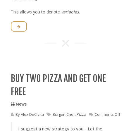
This allows you to denote
variables
.
BUY TWO PIZZA AND GET ONE
FREE
News
on
By
Alex DeCivita
Burger
,
Chef
,
Pizza
Comments Off
Buy
two
I suggest a new strategy to you… Let the
pizza