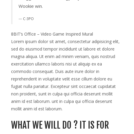
and
Wookie win.
get
one
C-3PO
free
8BIT’s Office – Video Game Inspired Mural
Lorem ipsum dolor sit amet, consectetur adipisicing elit,
sed do eiusmod tempor incididunt ut labore et dolore
magna aliqua. Ut enim ad minim veniam, quis nostrud
exercitation ullamco laboris nisi ut aliquip ex ea
commodo consequat. Duis aute irure dolor in
reprehenderit in voluptate velit esse cillum dolore eu
fugiat nulla pariatur. Excepteur sint occaecat cupidatat
non proident, sunt in culpa qui officia deserunt mollit
anim id est laborum. unt in culpa qui officia deserunt
mollit anim id est laborum.
WHAT WE WILL DO ? IT IS FOR