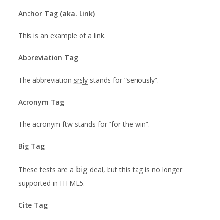
Anchor Tag (aka. Link)
This is an example of a
link
.
Abbreviation Tag
The abbreviation
srsly
stands for “seriously”.
Acronym Tag
The acronym
ftw
stands for “for the win”.
Big Tag
big
These tests are a
deal, but this tag is no longer
supported in HTML5.
Cite Tag