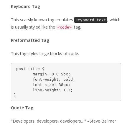
Keyboard Tag
This scarsly known tag emulates
, which
keyboard text
is usually styled like the
tag.
<code>
Preformatted Tag
This tag styles large blocks of code.
.post-title {

	margin: 0 0 5px;

	font-weight: bold;

	font-size: 38px;

	line-height: 1.2;

}
Quote Tag
Developers, developers, developers…
–Steve Ballmer