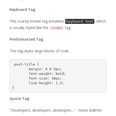
Keyboard Tag
This scarsly known tag emulates
, which
keyboard text
is usually styled like the
tag.
<code>
Preformatted Tag
This tag styles large blocks of code.
.post-title {

	margin: 0 0 5px;

	font-weight: bold;

	font-size: 38px;

	line-height: 1.2;

}
Quote Tag
Developers, developers, developers…
–Steve Ballmer