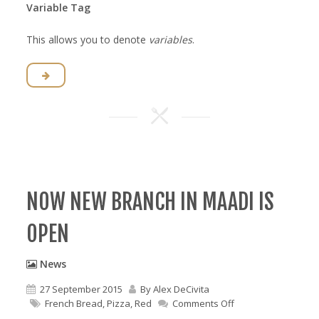
Variable Tag
This allows you to denote
variables
.
NOW NEW BRANCH IN MAADI IS
OPEN
News
27 September 2015
By
Alex DeCivita
on
French Bread
,
Pizza
,
Red
Comments Off
Now