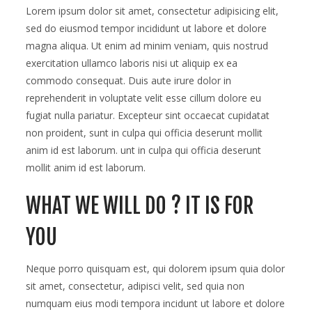
new
Lorem ipsum dolor sit amet, consectetur adipisicing elit,
branch
sed do eiusmod tempor incididunt ut labore et dolore
in
magna aliqua. Ut enim ad minim veniam, quis nostrud
maadi
is
exercitation ullamco laboris nisi ut aliquip ex ea
open
commodo consequat. Duis aute irure dolor in
reprehenderit in voluptate velit esse cillum dolore eu
fugiat nulla pariatur. Excepteur sint occaecat cupidatat
non proident, sunt in culpa qui officia deserunt mollit
anim id est laborum. unt in culpa qui officia deserunt
mollit anim id est laborum.
WHAT WE WILL DO ? IT IS FOR
YOU
Neque porro quisquam est, qui dolorem ipsum quia dolor
sit amet, consectetur, adipisci velit, sed quia non
numquam eius modi tempora incidunt ut labore et dolore