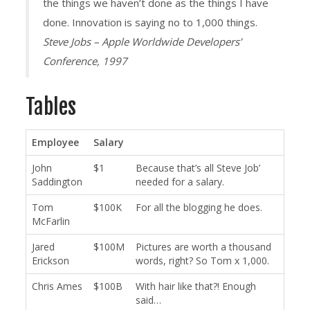
the things we haven’t done as the things I have
done. Innovation is saying no to 1,000 things.
Steve Jobs – Apple Worldwide Developers’
Conference, 1997
Tables
Employee
Salary
John
$1
Because that’s all Steve Job’
Saddington
needed for a salary.
Tom
$100K
For all the blogging he does.
McFarlin
Jared
$100M
Pictures are worth a thousand
Erickson
words, right? So Tom x 1,000.
Chris Ames
$100B
With hair like that?! Enough
said…