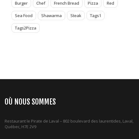
Burger
Chef
French Bread
Pizza
Red
Sea Food
Shawarma
Steak
Tags1
Tags2Pizza
OÙ NOUS SOMMES
Restaurant le Pirate de Laval – 802 boulevard des laurentides, Laval,
Québec, H7E 2V9