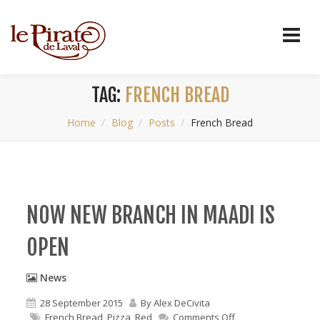
TAG:
FRENCH BREAD
Home
Blog
Posts
French Bread
NOW NEW BRANCH IN MAADI IS
OPEN
News
28 September 2015
By
Alex DeCivita
on
French Bread
,
Pizza
,
Red
Comments Off