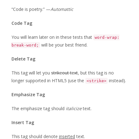
“Code is poetry.” —
Automattic
Code Tag
You will learn later on in these tests that
word-wrap:
will be your best friend.
break-word;
Delete Tag
This tag will let you
strikeout text
, but this tag is no
longer supported in HTML5 (use the
instead).
<strike>
Emphasize Tag
The emphasize tag should
italicize
text.
Insert Tag
This tag should denote
inserted
text.