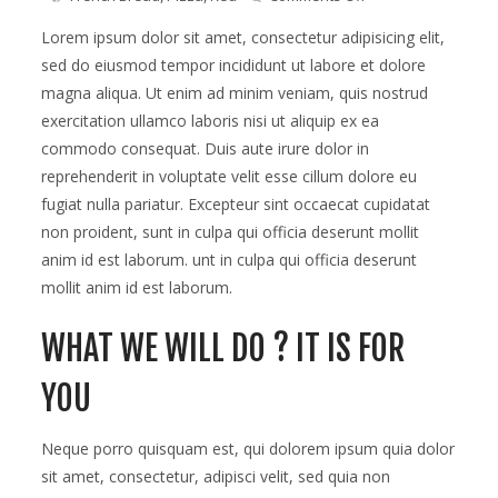
Now
new
Lorem ipsum dolor sit amet, consectetur adipisicing elit,
branch
sed do eiusmod tempor incididunt ut labore et dolore
in
magna aliqua. Ut enim ad minim veniam, quis nostrud
maadi
is
exercitation ullamco laboris nisi ut aliquip ex ea
open
commodo consequat. Duis aute irure dolor in
reprehenderit in voluptate velit esse cillum dolore eu
fugiat nulla pariatur. Excepteur sint occaecat cupidatat
non proident, sunt in culpa qui officia deserunt mollit
anim id est laborum. unt in culpa qui officia deserunt
mollit anim id est laborum.
WHAT WE WILL DO ? IT IS FOR
YOU
Neque porro quisquam est, qui dolorem ipsum quia dolor
sit amet, consectetur, adipisci velit, sed quia non