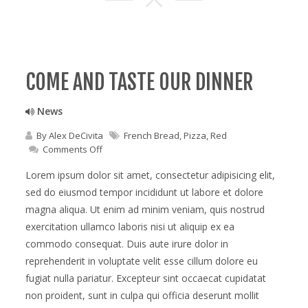
COME AND TASTE OUR DINNER
News
By
Alex DeCivita
French Bread
,
Pizza
,
Red
on
Comments Off
Come
and
Lorem ipsum dolor sit amet, consectetur adipisicing elit,
taste
sed do eiusmod tempor incididunt ut labore et dolore
our
magna aliqua. Ut enim ad minim veniam, quis nostrud
dinner
exercitation ullamco laboris nisi ut aliquip ex ea
commodo consequat. Duis aute irure dolor in
reprehenderit in voluptate velit esse cillum dolore eu
fugiat nulla pariatur. Excepteur sint occaecat cupidatat
non proident, sunt in culpa qui officia deserunt mollit