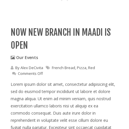
NOW NEW BRANCH IN MAADI IS
OPEN
Our Events
By
Alex DeCivita
French Bread
,
Pizza
,
Red
on
Comments Off
Now
new
Lorem ipsum dolor sit amet, consectetur adipisicing elit,
branch
sed do eiusmod tempor incididunt ut labore et dolore
in
magna aliqua. Ut enim ad minim veniam, quis nostrud
maadi
is
exercitation ullamco laboris nisi ut aliquip ex ea
open
commodo consequat. Duis aute irure dolor in
reprehenderit in voluptate velit esse cillum dolore eu
fugiat nulla pariatur. Excepteur sint occaecat cupidatat