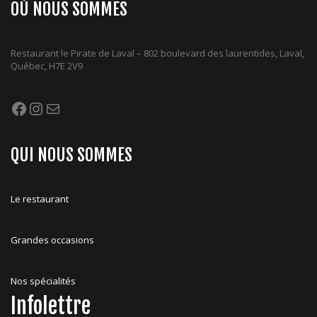
OÙ NOUS SOMMES
Restaurant le Pirate de Laval – 802 boulevard des laurentides, Laval,
Québec, H7E 2V9
Facebook
Instagram
Mail
QUI NOUS SOMMES
Le restaurant
Grandes occasions
Nos spécialités
Infolettre