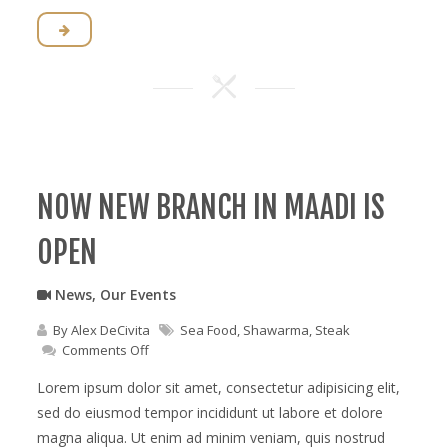
NOW NEW BRANCH IN MAADI IS
OPEN
News
,
Our Events
By
Alex DeCivita
Sea Food
,
Shawarma
,
Steak
on
Comments Off
Now
new
Lorem ipsum dolor sit amet, consectetur adipisicing elit,
branch
sed do eiusmod tempor incididunt ut labore et dolore
in
magna aliqua. Ut enim ad minim veniam, quis nostrud
maadi