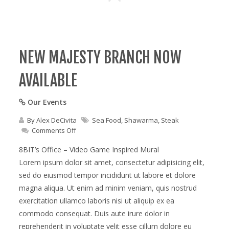
NEW MAJESTY BRANCH NOW
AVAILABLE
Our Events
By
Alex DeCivita
Sea Food
,
Shawarma
,
Steak
on
Comments Off
New
majesty
8BIT’s Office – Video Game Inspired Mural
branch
Lorem ipsum dolor sit amet, consectetur adipisicing elit,
now
sed do eiusmod tempor incididunt ut labore et dolore
available
magna aliqua. Ut enim ad minim veniam, quis nostrud
exercitation ullamco laboris nisi ut aliquip ex ea
commodo consequat. Duis aute irure dolor in
reprehenderit in voluptate velit esse cillum dolore eu