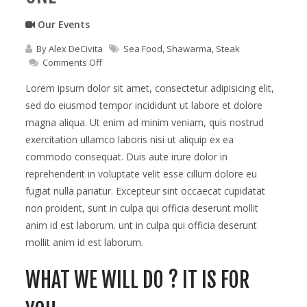
Our Events
By
Alex DeCivita
Sea Food
,
Shawarma
,
Steak
on
Comments Off
Viemo
buy
Lorem ipsum dolor sit amet, consectetur adipisicing elit,
two
sed do eiusmod tempor incididunt ut labore et dolore
pizza
magna aliqua. Ut enim ad minim veniam, quis nostrud
and
get
exercitation ullamco laboris nisi ut aliquip ex ea
one
commodo consequat. Duis aute irure dolor in
reprehenderit in voluptate velit esse cillum dolore eu
fugiat nulla pariatur. Excepteur sint occaecat cupidatat
non proident, sunt in culpa qui officia deserunt mollit
anim id est laborum. unt in culpa qui officia deserunt
mollit anim id est laborum.
WHAT WE WILL DO ? IT IS FOR