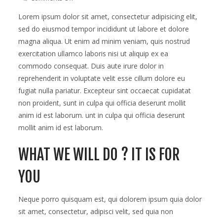
Buy
two
Lorem ipsum dolor sit amet, consectetur adipisicing elit,
pizza
sed do eiusmod tempor incididunt ut labore et dolore
and
magna aliqua. Ut enim ad minim veniam, quis nostrud
get
one
exercitation ullamco laboris nisi ut aliquip ex ea
free
commodo consequat. Duis aute irure dolor in
reprehenderit in voluptate velit esse cillum dolore eu
fugiat nulla pariatur. Excepteur sint occaecat cupidatat
non proident, sunt in culpa qui officia deserunt mollit
anim id est laborum. unt in culpa qui officia deserunt
mollit anim id est laborum.
WHAT WE WILL DO ? IT IS FOR
YOU
Neque porro quisquam est, qui dolorem ipsum quia dolor
sit amet, consectetur, adipisci velit, sed quia non