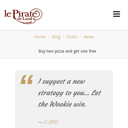
Home
Blog
Posts
News
Buy two pizza and get one free
I suggest a new
strategy to you… Let
the Wookie win.
C-3PO