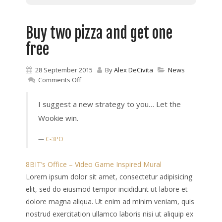
Buy two pizza and get one
free
28 September 2015
By
Alex DeCivita
News
on
Comments Off
Buy
two
I suggest a new strategy to you… Let the
pizza
and
Wookie win.
get
one
C-3PO
free
8BIT’s Office – Video Game Inspired Mural
Lorem ipsum dolor sit amet, consectetur adipisicing
elit, sed do eiusmod tempor incididunt ut labore et
dolore magna aliqua. Ut enim ad minim veniam, quis
nostrud exercitation ullamco laboris nisi ut aliquip ex