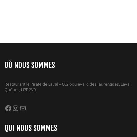
OÙ NOUS SOMMES
Restaurant le Pirate de Laval – 802 boulevard des laurentides, Laval,
Québec, H7E 2V9
Facebook
Instagram
Mail
QUI NOUS SOMMES