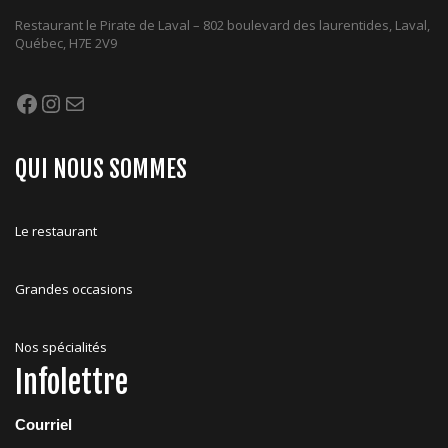
Restaurant le Pirate de Laval – 802 boulevard des laurentides, Laval,
Québec, H7E 2V9
Facebook
Instagram
Mail
QUI NOUS SOMMES
Le restaurant
Grandes occasions
Nos spécialités
Infolettre
Courriel