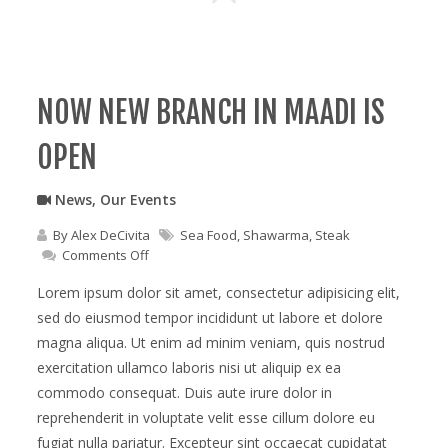
NOW NEW BRANCH IN MAADI IS
OPEN
News
,
Our Events
By
Alex DeCivita
Sea Food
,
Shawarma
,
Steak
on
Comments Off
Now
new
Lorem ipsum dolor sit amet, consectetur adipisicing elit,
branch
sed do eiusmod tempor incididunt ut labore et dolore
in
magna aliqua. Ut enim ad minim veniam, quis nostrud
maadi
is
exercitation ullamco laboris nisi ut aliquip ex ea
open
commodo consequat. Duis aute irure dolor in
reprehenderit in voluptate velit esse cillum dolore eu
fugiat nulla pariatur. Excepteur sint occaecat cupidatat