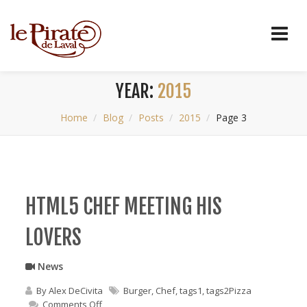
YEAR:
2015
Home
Blog
Posts
2015
Page 3
HTML5 CHEF MEETING HIS
LOVERS
News
By
Alex DeCivita
Burger
,
Chef
,
tags1
,
tags2Pizza
on
Comments Off