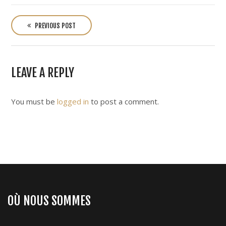
P
o
PREVIOUS POST
s
t
n
LEAVE A REPLY
a
v
i
You must be
logged in
to post a comment.
g
a
t
i
o
n
OÙ NOUS SOMMES