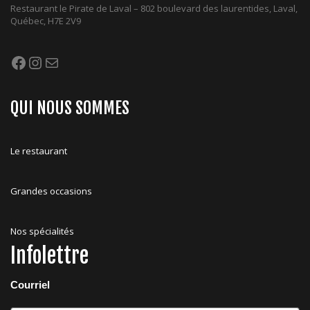
Restaurant le Pirate de Laval – 802 boulevard des laurentides, Laval,
Québec, H7E 2V9
Facebook
Instagram
Mail
QUI NOUS SOMMES
Le restaurant
Grandes occasions
Nos spécialités
Infolettre
Courriel