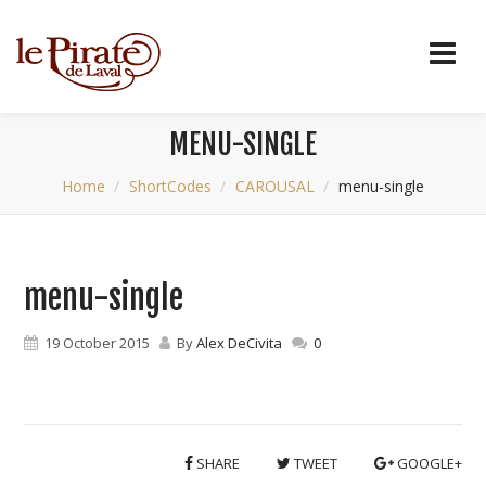
MENU-SINGLE
Home
ShortCodes
CAROUSAL
menu-single
menu-single
19 October 2015
By
Alex DeCivita
0
SHARE
TWEET
GOOGLE+