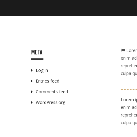
Lorem 
META
enim ad 
reprehen
Log in
culpa qu
Entries feed
Comments feed
Lorem ip
WordPress.org
enim ad 
reprehen
culpa qu