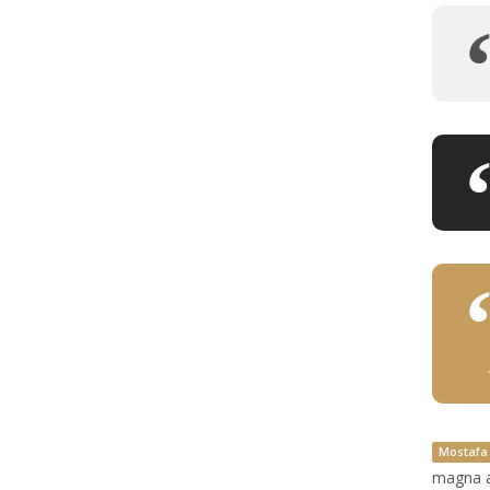
Mostafa
magna al