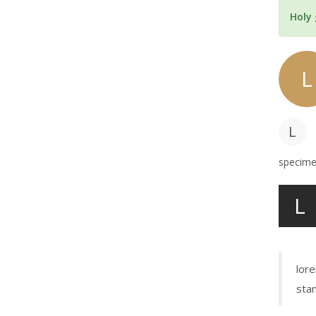
Holy
L
L
specimen
L
lore
sta