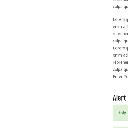
culpa qu
Lorem ip
enim ad 
reprehen
culpa qu
Lorem ip
enim ad 
reprehen
culpa qu
Enter Y
Alert
Holy