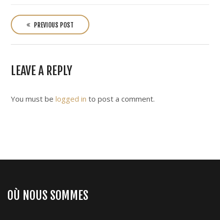
P
o
PREVIOUS POST
s
t
n
LEAVE A REPLY
a
v
i
You must be
logged in
to post a comment.
g
a
t
i
o
n
OÙ NOUS SOMMES