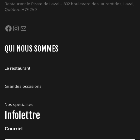
Restaurant le Pirate de Laval – 802 boulevard des laurentides, Laval,
Québec, H7E 2V9
Facebook
Instagram
Mail
QUI NOUS SOMMES
Le restaurant
Grandes occasions
Nos spécialités
Infolettre
Courriel