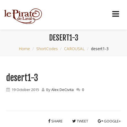
DESERT1-3
Home
ShortCodes
CAROUSAL
desert1-3
desert1-3
19 October 2015
By
Alex DeCivita
0
SHARE
TWEET
GOOGLE+