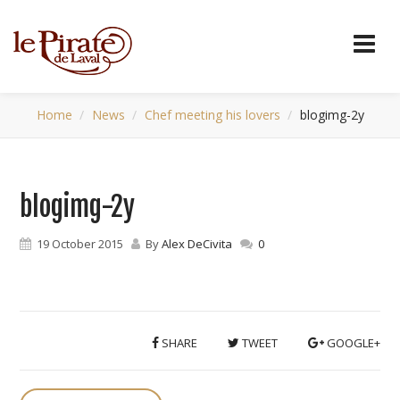
Home
News
Chef meeting his lovers
blogimg-2y
blogimg-2y
19 October 2015
By
Alex DeCivita
0
SHARE
TWEET
GOOGLE+
P