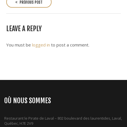
o
PREVIOUS POST
s
t
n
LEAVE A REPLY
a
v
i
You must be
logged in
to post a comment.
g
a
t
i
o
n
OÙ NOUS SOMMES
Restaurant le Pirate de Laval – 802 boulevard des laurentides, Laval,
Québec, H7E 2V9