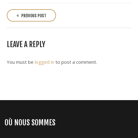
P
o
PREVIOUS POST
s
t
n
LEAVE A REPLY
a
v
i
You must be
logged in
to post a comment.
g
a
t
i
o
n
OÙ NOUS SOMMES