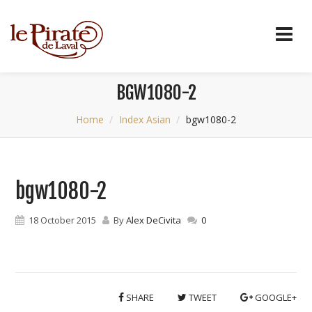
BGW1080-2
Home
Index Asian
bgw1080-2
bgw1080-2
18 October 2015
By
Alex DeCivita
0
SHARE
TWEET
GOOGLE+