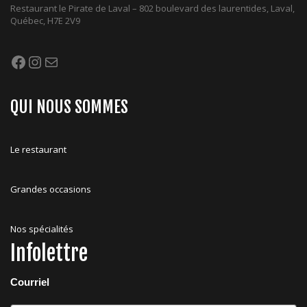
Restaurant le Pirate de Laval – 802 boulevard des laurentides, Laval,
Québec, H7E 2V9
Facebook
Instagram
Mail
QUI NOUS SOMMES
Le restaurant
Grandes occasions
Nos spécialités
Infolettre
Courriel