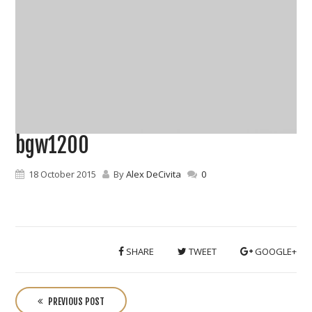
bgw1200
18 October 2015
By
Alex DeCivita
0
SHARE
TWEET
GOOGLE+
P
o
PREVIOUS POST