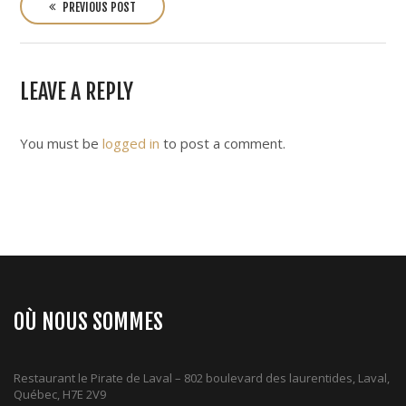
o
PREVIOUS POST
s
t
n
LEAVE A REPLY
a
v
i
You must be
logged in
to post a comment.
g
a
t
i
o
n
OÙ NOUS SOMMES
Restaurant le Pirate de Laval – 802 boulevard des laurentides, Laval,
Québec, H7E 2V9