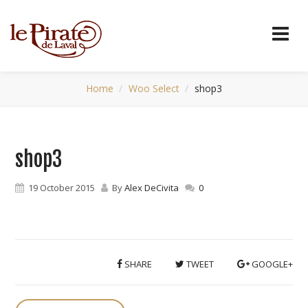
Home
Woo Select
shop3
shop3
19 October 2015
By
Alex DeCivita
0
SHARE
TWEET
GOOGLE+
P